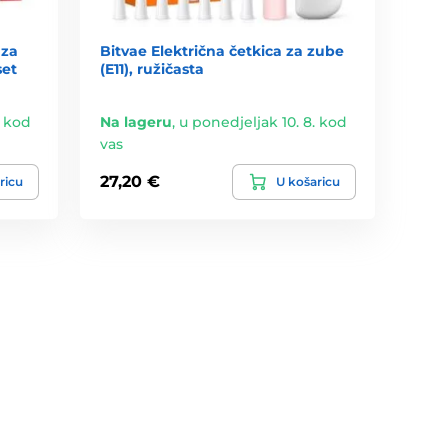
 za
Bitvae Električna četkica za zube
set
(E11), ružičasta
. kod
Na lageru
,
u ponedjeljak 10. 8. kod
vas
27,20 €
ricu
U košaricu