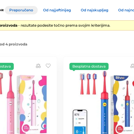
a:
Preporučeno
Od najjeftinijeg
Od najskupljeg
Od najno
 proizvoda
- rezultate podesite točno prema svojim kriterijima.
od 4 proizvoda
ostava
Besplatna dostava