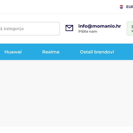
EU
info@momanio.hr
d, kategorija
Pišite nam
Huawei
Realme
Ostali brandovi