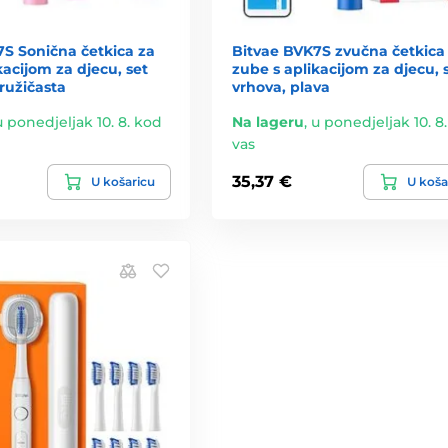
7S Sonična četkica za
Bitvae BVK7S zvučna četkica
kacijom za djecu, set
zube s aplikacijom za djecu, 
ružičasta
vrhova, plava
u ponedjeljak 10. 8. kod
Na lageru
,
u ponedjeljak 10. 8
vas
35,37 €
U košaricu
U koša