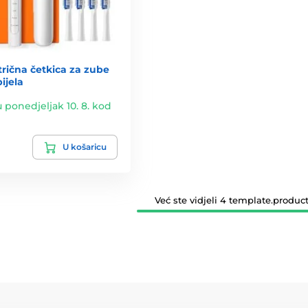
trična četkica za zube
bijela
u ponedjeljak 10. 8. kod
U košaricu
Već ste vidjeli 4 template.product