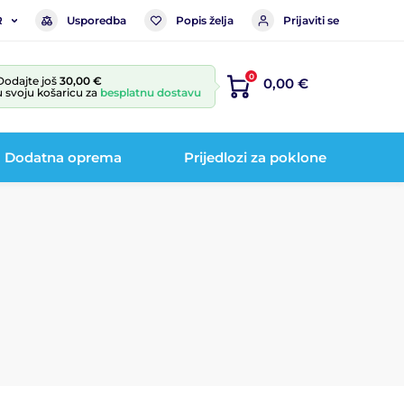
Usporedba
Popis želja
Prijaviti se
R
0
Dodajte još
30,00 €
0,00 €
u svoju košaricu za
besplatnu dostavu
Dodatna oprema
Prijedlozi za poklone