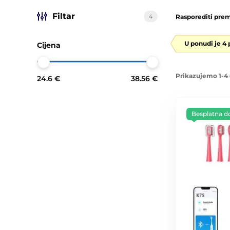
Filtar
4
Rasporediti prem
U ponudi je 4
Cijena
Prikazujemo 1-4 
24.6 €
38.56 €
Besplatna d