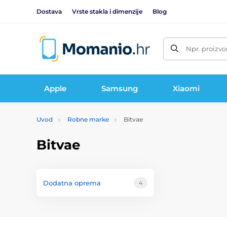
Dostava
Vrste stakla i dimenzije
Blog
Npr. proizvo
Apple
Samsung
Xiaomi
Uvod
Robne marke
Bitvae
Bitvae
Dodatna oprema
4