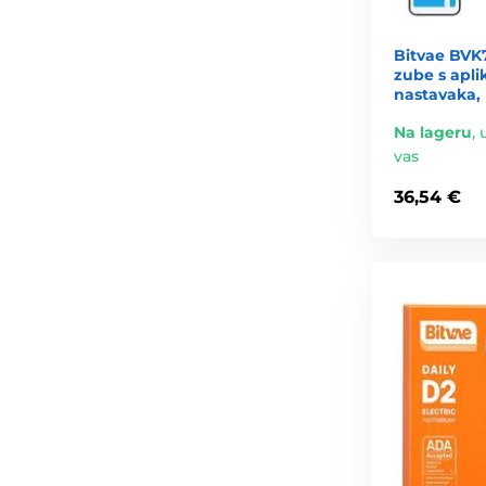
Bitvae BVK
zube s apli
nastavaka, 
Na lageru
,
vas
36,54 €