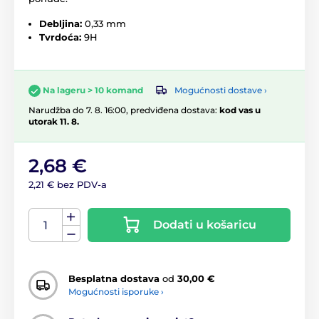
Debljina:
0,33 mm
Tvrdoća:
9H
Mogućnosti dostave ›
Na lageru > 10 komand
Narudžba do 7. 8. 16:00, predviđena dostava:
kod vas u
utorak 11. 8.
2,68 €
2,21 € bez PDV-a
Dodati u košaricu
Besplatna dostava
od
30,00 €
Mogućnosti isporuke ›