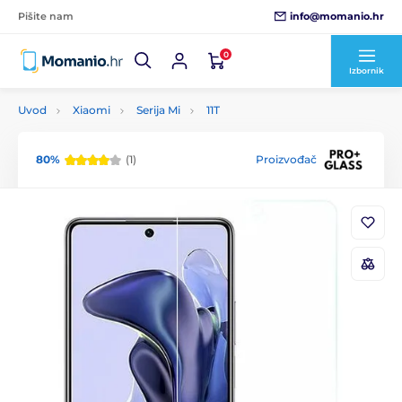
info@momanio.hr
Pišite nam
0
Izbornik
Uvod
Xiaomi
Serija Mi
11T
80%
(1)
Proizvođač