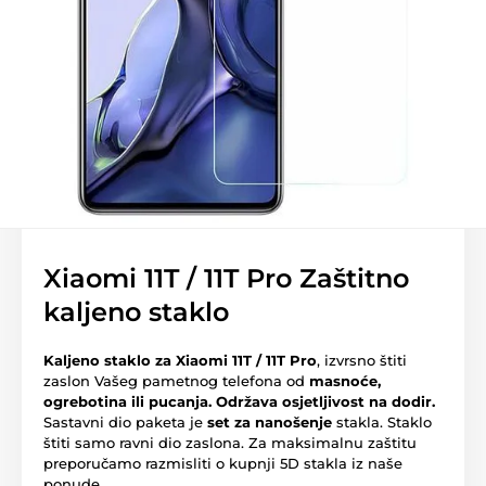
Xiaomi 11T / 11T Pro Zaštitno
kaljeno staklo
Kaljeno staklo za Xiaomi 11T / 11T Pro
, izvrsno štiti
zaslon Vašeg pametnog telefona od
masnoće,
ogrebotina ili pucanja.
Održava osjetljivost na dodir.
Sastavni dio paketa je
set za nanošenje
stakla. Staklo
štiti samo ravni dio zaslona. Za maksimalnu zaštitu
preporučamo razmisliti o kupnji 5D stakla iz naše
ponude.