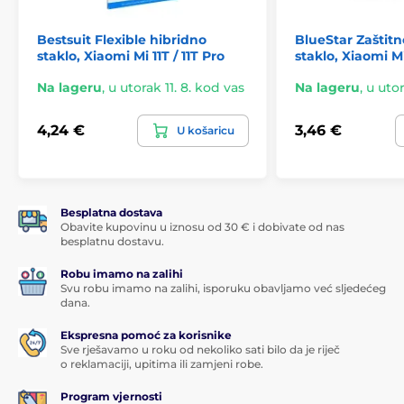
Bestsuit Flexible hibridno
BlueStar Zaštitn
staklo, Xiaomi Mi 11T / 11T Pro
staklo, Xiaomi Mi 
Na lageru
,
u utorak 11. 8. kod vas
Na lageru
,
u utor
4,24 €
3,46 €
U košaricu
Besplatna dostava
Obavite kupovinu u iznosu od 30 € i dobivate od nas
besplatnu dostavu.
Robu imamo na zalihi
Svu robu imamo na zalihi, isporuku obavljamo već sljedećeg
dana.
Ekspresna pomoć za korisnike
Sve rješavamo u roku od nekoliko sati bilo da je riječ
o reklamaciji, upitima ili zamjeni robe.
Program vjernosti