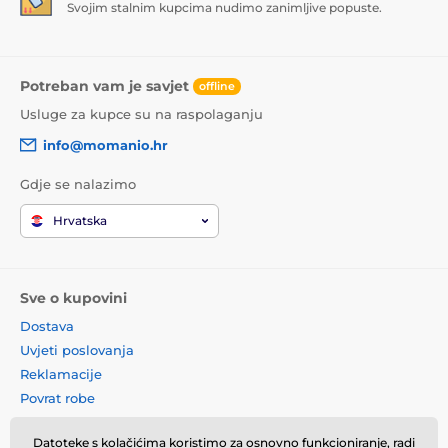
Svojim stalnim kupcima nudimo zanimljive popuste.
Potreban vam je savjet
offline
Usluge za kupce su na raspolaganju
info@momanio.hr
Gdje se nalazimo
Hrvatska
Sve o kupovini
Dostava
Uvjeti poslovanja
Reklamacije
Povrat robe
Zamjena robe
Datoteke s kolačićima koristimo za osnovno funkcioniranje, radi
Načela o korištenju kolačića