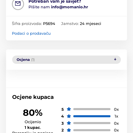
Potreban vam je savjet?
Pišite nam
info@momanio.hr
Šifra proizvoda:
P5694
Jamstvo:
24 mjeseci
Podaci o prodavaču
Ocjena
(1)
Ocjene kupaca
5
0x
80%
4
1x
Ocijenio
3
0x
1 kupac
.
2
0x
Recenziju je napisao