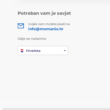
Potreban vam je savjet
Uvijek nam možete pisati na
info@momanio.hr
Gdje se nalazimo
Hrvatska