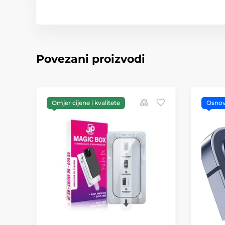
Povezani proizvodi
Omjer cijene i kvalitete
Osno