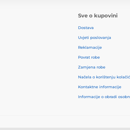
Sve o kupovini
Dostava
Uvjeti poslovanja
Reklamacije
Povrat robe
Zamjena robe
Načela o korištenju kolači
Kontaktne informacije
Informacije o obradi osob
© 2026 momanio.hr ⦁ E-trgovinu izradila
SIMPLIA.cz