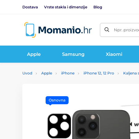
Dostava
Vrste stakla i dimenzije
Blog
Npr. proizvo
Apple
Samsung
Xiaomi
Uvod
Apple
iPhone
iPhone 12, 12 Pro
Kaljena s
Osnovna