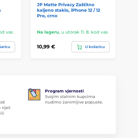
JP Matte Privacy Zaštitno
Be
a
kaljeno staklo, iPhone 12 / 12
sta
Pro, crno
kod vas
Na lageru
,
u utorak 11. 8. kod vas
Na
10,99 €
4,
šaricu
U košaricu
Program vjernosti
Svojim stalnim kupcima
 od
nudimo zanimljive popuste.
 riječ
ili