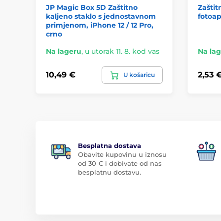
JP Magic Box 5D Zaštitno
Zaštit
kaljeno staklo s jednostavnom
fotoap
primjenom, iPhone 12 / 12 Pro,
crno
Na lageru
,
u utorak 11. 8. kod vas
Na la
10,49 €
2,53 
U košaricu
Besplatna dostava
Obavite kupovinu u iznosu
od 30 € i dobivate od nas
besplatnu dostavu.