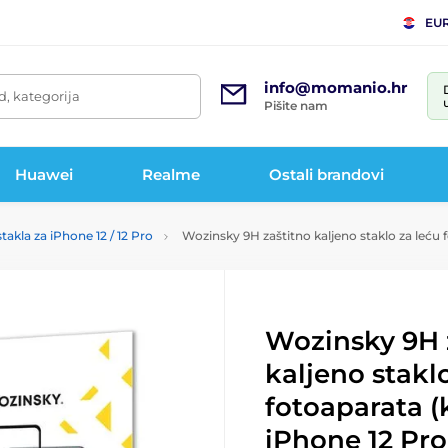
EU
info@momanio.hr
d, kategorija
Pišite nam
Huawei
Realme
Ostali brandovi
takla za iPhone 12 / 12 Pro
Wozinsky 9H zaštitno kaljeno staklo za leću 
Wozinsky 9H 
kaljeno stakl
fotoaparata (
iPhone 12 Pro