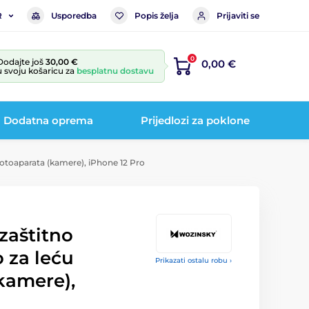
Usporedba
Popis želja
Prijaviti se
R
0
Dodajte još
30,00 €
0,00 €
u svoju košaricu za
besplatnu dostavu
Dodatna oprema
Prijedlozi za poklone
fotoaparata (kamere), iPhone 12 Pro
zaštitno
o za leću
Prikazati ostalu robu ›
kamere),