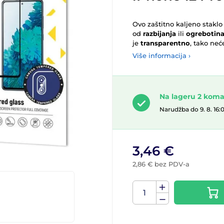
Ovo zaštitno kaljeno staklo
od
razbijanja
ili
ogrebotin
je
transparentno
, tako neć
Više informacija ›
Na lageru 2 kom
Narudžba do 9. 8. 16:
3,46 €
2,86 € bez PDV-a