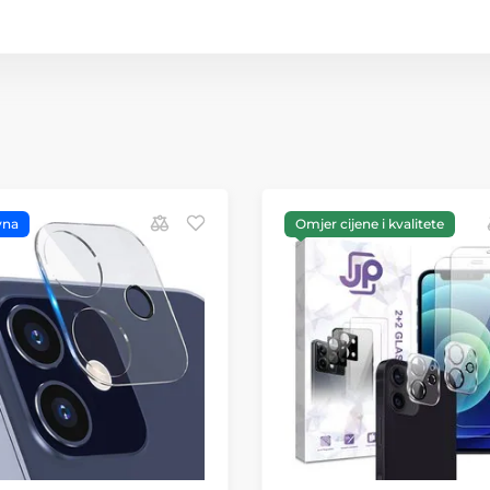
vna
Omjer cijene i kvalitete