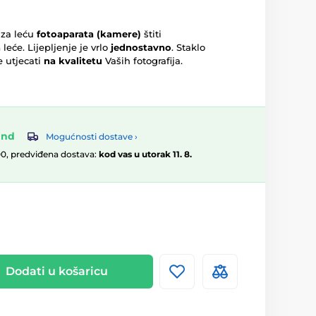
 za leću
fotoaparata (kamere)
štiti
a
leće. Lijepljenje je vrlo
jednostavno
. Staklo
e utjecati
na kvalitetu
Vaših fotografija.
and
Mogućnosti dostave ›
00, predviđena dostava:
kod vas u utorak 11. 8.
Dodati u košaricu