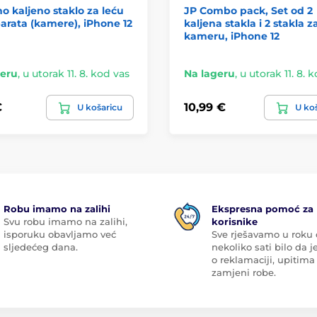
no kaljeno staklo za leću
JP Combo pack, Set od 2
arata (kamere), iPhone 12
kaljena stakla i 2 stakla z
kameru, iPhone 12
geru
,
u utorak 11. 8. kod vas
Na lageru
,
u utorak 11. 8. 
€
10,99 €
U košaricu
U ko
Robu imamo na zalihi
Ekspresna pomoć za
Svu robu imamo na zalihi,
korisnike
isporuku obavljamo već
Sve rješavamo u roku
sljedećeg dana.
nekoliko sati bilo da je
o reklamaciji, upitima 
zamjeni robe.