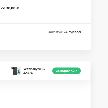
a
od
30,00 €
 ›
Jamstvo:
24 mjeseci
Wozinsky 9H…
Za kupovinu
3,46 €