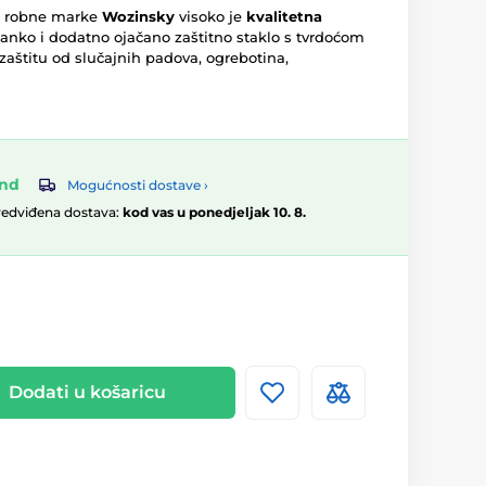
robne marke
Wozinsky
visoko je
kvalitetna
Tanko i dodatno ojačano zaštitno staklo s tvrdoćom
aštitu od slučajnih padova, ogrebotina,
and
Mogućnosti dostave ›
redviđena dostava:
kod vas u ponedjeljak 10. 8.
Dodati u košaricu