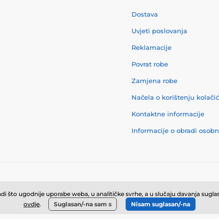
Dostava
Uvjeti poslovanja
Reklamacije
Povrat robe
Zamjena robe
Načela o korištenju kolači
Kontaktne informacije
Informacije o obradi osob
© 2026 momanio.hr ⦁ E-trgovinu izradila
SIMPLIA.cz
i što ugodnije uporabe weba, u analitičke svrhe, a u slučaju davanja suglasn
ovdje
.
Suglasan/-na sam s
Nisam suglasan/-na