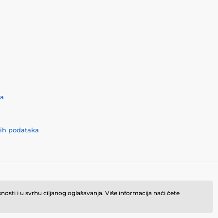
ća
nih podataka
osti i u svrhu ciljanog oglašavanja. Više informacija naći ćete