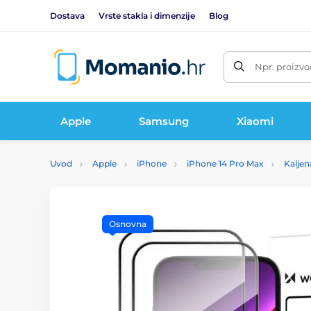
Dostava
Vrste stakla i dimenzije
Blog
Npr. proizvo
Apple
Samsung
Xiaomi
Uvod
Apple
iPhone
iPhone 14 Pro Max
Kaljen
Osnovna