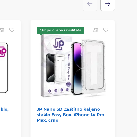
Omjer cijene i kvalitete
Z
klo,
JP Nano 5D Zaštitno kaljeno
Sp
staklo Easy Box, iPhone 14 Pro
za
Max, crno
14 
Pro