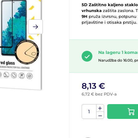
5D Zaštitno kaljeno staklo
vrhunska
zaštita zaslona. 
9H
pruža izvrsnu, potpunu z
prljavštine i otisaka prstiju.
Na lageru 1 kom
Narudžba do 16:00, p
8,13 €
6,72 € bez PDV-a