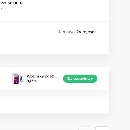
a
od
30,00 €
 ›
Jamstvo:
24 mjeseci
Wozinsky 2x 5D…
Za kupovinu
8,13 €