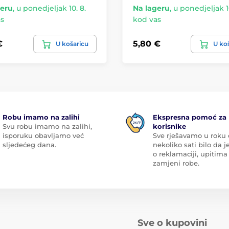
geru
,
u ponedjeljak 10. 8.
Na lageru
,
u ponedjeljak 10
s
kod vas
€
5,80 €
U košaricu
U ko
Robu imamo na zalihi
Ekspresna pomoć za
Svu robu imamo na zalihi,
korisnike
isporuku obavljamo već
Sve rješavamo u roku
sljedećeg dana.
nekoliko sati bilo da je
o reklamaciji, upitima 
zamjeni robe.
Sve o kupovini