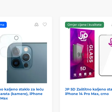
vna
Omjer cijene i kvalitete
no kaljeno staklo za leću
JP 5D Zaštitno kaljeno sta
arata (kamere), iPhone
iPhone 14 Pro Max, crno
 Max