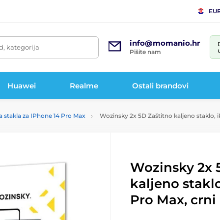
EU
info@momanio.hr
d, kategorija
Pišite nam
Huawei
Realme
Ostali brandovi
a stakla za IPhone 14 Pro Max
Wozinsky 2x 5D Zaštitno kaljeno staklo, 
Wozinsky 2x 
kaljeno stakl
Pro Max, crni