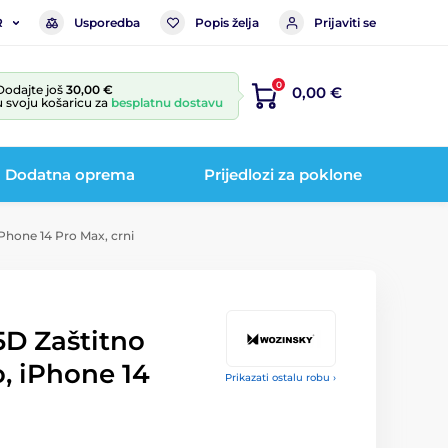
Usporedba
Popis želja
Prijaviti se
R
0
Dodajte još
30,00 €
0,00 €
u svoju košaricu za
besplatnu dostavu
Dodatna oprema
Prijedlozi za poklone
iPhone 14 Pro Max, crni
5D Zaštitno
o, iPhone 14
Prikazati ostalu robu ›