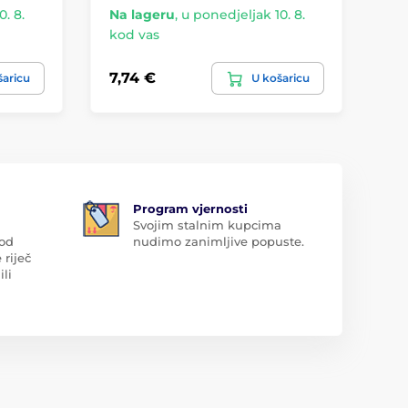
. 8.
Na lageru
,
u ponedjeljak 10. 8.
Na
kod vas
ko
7,74 €
22
šaricu
U košaricu
Program vjernosti
Svojim stalnim kupcima
 od
nudimo zanimljive popuste.
 riječ
ili