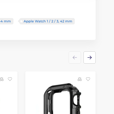
, 44 mm
Apple Watch 1 / 2 / 3, 42 mm
O