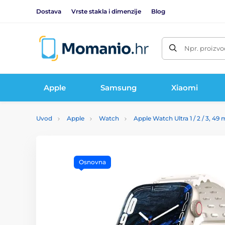
Dostava
Vrste stakla i dimenzije
Blog
Npr. proizvo
Apple
Samsung
Xiaomi
Uvod
Apple
Watch
Apple Watch Ultra 1 / 2 / 3, 4
Osnovna