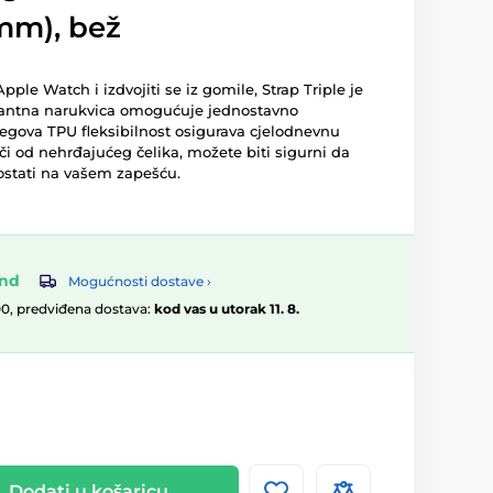
mm), bež
Apple Watch i izdvojiti se iz gomile, Strap Triple je
gantna narukvica omogućuje jednostavno
jegova TPU fleksibilnost osigurava cjelodnevnu
i od nehrđajućeg čelika, možete biti sigurni da
ostati na vašem zapešću.
and
Mogućnosti dostave ›
00, predviđena dostava:
kod vas u utorak 11. 8.
Dodati u košaricu