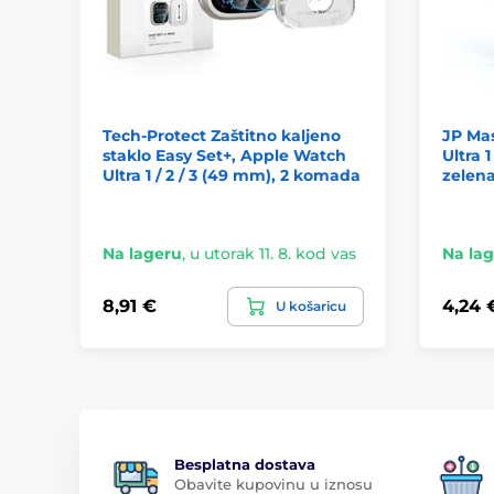
Tech-Protect Zaštitno kaljeno
JP Mas
staklo Easy Set+, Apple Watch
Ultra 
Ultra 1 / 2 / 3 (49 mm), 2 komada
zelen
Na lageru
,
u utorak 11. 8. kod vas
Na la
8,91 €
4,24 
U košaricu
Besplatna dostava
Obavite kupovinu u iznosu