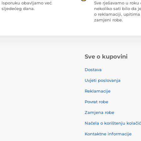
isporuku obavljamo već
Sve rješavamo u roku
sljedećeg dana.
nekoliko sati bilo da je
o reklamaciji, upitima 
zamjeni robe.
Sve o kupovini
Dostava
Uvjeti poslovanja
Reklamacije
Povrat robe
Zamjena robe
Načela o korištenju kolači
Kontaktne informacije