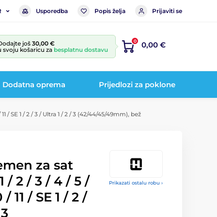
Usporedba
Popis želja
Prijaviti se
R
0
Dodajte još
30,00 €
0,00 €
u svoju košaricu za
besplatnu dostavu
Dodatna oprema
Prijedlozi za poklone
 11 / SE 1 / 2 / 3 / Ultra 1 / 2 / 3 (42/44/45/49mm), bež
remen za sat
 2 / 3 / 4 / 5 /
Prikazati ostalu robu ›
 / 11 / SE 1 / 2 /
 3