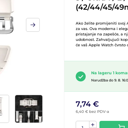
(42/44/45/49
Ako želite promijeniti svoj 
za vas. Ova moderna i ele
pristajanje na zapešće, a n
udobnost. Zahvaljujući kopč
će vaš Apple Watch čvrsto 
Na lageru 1 kom
Narudžba do 9. 8. 16:
7,74 €
6,40 € bez PDV-a