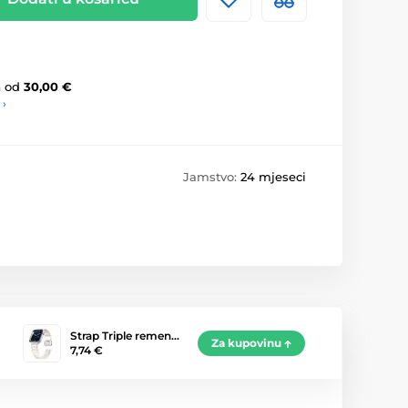
a
od
30,00 €
 ›
Jamstvo:
24 mjeseci
Strap Triple remen…
Za kupovinu
7,74 €