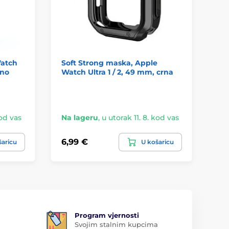
Watch
Soft Strong maska, Apple
Te
eno
Watch Ultra 1 / 2, 49 mm, crna
App
10 
(42
svi
kod vas
Na lageru
,
u utorak 11. 8. kod vas
Na
6,99 €
10
šaricu
U košaricu
Program vjernosti
Svojim stalnim kupcima