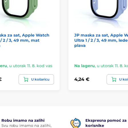
ka za sat, Apple Watch
JP maska za sat, Apple 
1 / 2 / 3, 49 mm, mat
Ultra 1 / 2 / 3, 49 mm, led
a
plava
geru
,
u utorak 11. 8. kod vas
Na lageru
,
u utorak 11. 8. 
€
4,24 €
U košaricu
U ko
Robu imamo na zalihi
Ekspresna pomoć za
Svu robu imamo na zalihi,
korisnike