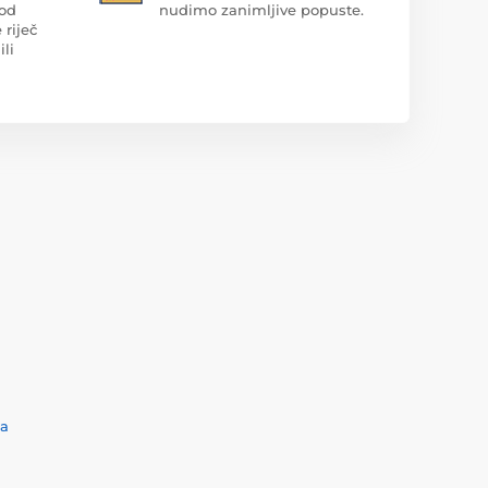
 od
nudimo zanimljive popuste.
 riječ
ili
ća