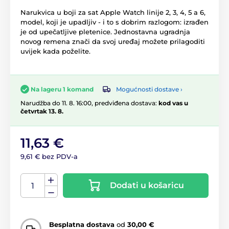
Narukvica u boji za sat Apple Watch linije 2, 3, 4, 5 a 6,
model, koji je upadljiv - i to s dobrim razlogom: izrađen
je od upečatljive pletenice. Jednostavna ugradnja
novog remena znači da svoj uređaj možete prilagoditi
uvijek kada poželite.
Mogućnosti dostave ›
Na lageru 1 komand
Narudžba do 11. 8. 16:00, predviđena dostava:
kod vas u
četvrtak 13. 8.
11,63 €
9,61 € bez PDV-a
Dodati u košaricu
Besplatna dostava
od
30,00 €