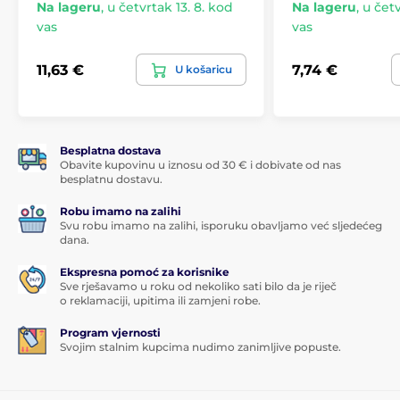
Na lageru
,
u četvrtak 13. 8. kod
Na lageru
,
u četv
vas
vas
11,63 €
7,74 €
U košaricu
Besplatna dostava
Obavite kupovinu u iznosu od 30 € i dobivate od nas
besplatnu dostavu.
Robu imamo na zalihi
Svu robu imamo na zalihi, isporuku obavljamo već sljedećeg
dana.
Ekspresna pomoć za korisnike
Sve rješavamo u roku od nekoliko sati bilo da je riječ
o reklamaciji, upitima ili zamjeni robe.
Program vjernosti
Svojim stalnim kupcima nudimo zanimljive popuste.