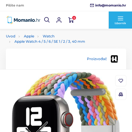
info@momanio.hr
Pišite nam
0
Izbornik
Uvod
Apple
Watch
Apple Watch 4 / 5 / 6 / SE 1 / 2 / 3, 40 mm
Proizvođač