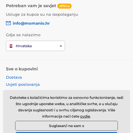
Potreban vam je savjet
offline
Usluge za kupce su na raspolaganju
info@momanio.hr
Gdje se nalazimo
Hrvatska
Sve o kupovini
Dostava
Uvjeti poslovanja
Reklamacije
Datoteke s kolačićima koristimo za osnovno funkcioniranje, radi
Povrat robe
što ugodnije uporabe weba, u analitičke svrhe, a u slučaju
Zamjena robe
davanja suglasnosti i u svrhu ciljanog oglašavanja. Više
Načela o korištenju kolačića
informacija naći ćete
ovdje
.
Kontaktne informacije
Suglasan/-na sam s
Informacije o obradi osobnih
podataka