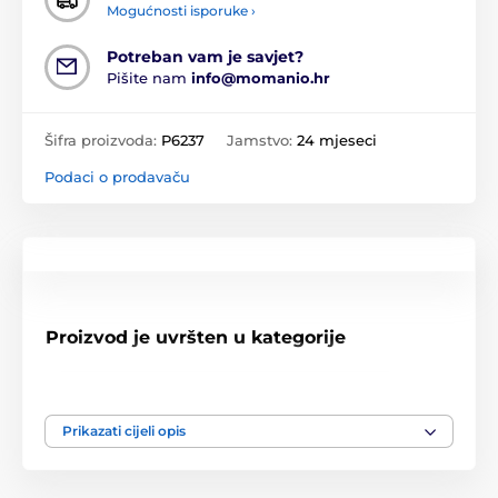
Mogućnosti isporuke ›
Potreban vam je savjet?
Pišite nam
info@momanio.hr
Šifra proizvoda:
P6237
Jamstvo:
24 mjeseci
Podaci o prodavaču
Proizvod je uvršten u kategorije
Apple Watch 4 / 5 / 6 / SE 1 / 2 / 3, 40 mm
Apple Watch 1 / 2 / 3, 38 mm
Prikazati cijeli opis