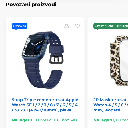
Povezani proizvodi
Osnovna
Omjer cijene i kvalitet
Strap Triple remen za sat Apple
JP Maska za sat
Watch SE 1 / 2 / 3 / 8 / 7 / 6 / 5 / 4
Watch 4 / 5 / 6 / S
/ 3 / 2 / 1 (41/40/38mm), plava
mm, leopard
Na lageru
,
u utorak 11. 8. kod vas
Na lageru
,
u utor