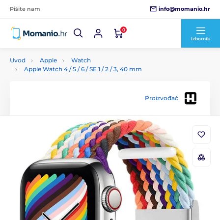
info@momanio.hr
Pišite nam
0
Izbornik
Uvod
Apple
Watch
Apple Watch 4 / 5 / 6 / SE 1 / 2 / 3, 40 mm
Proizvođač