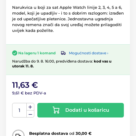
Narukvica u boji za sat Apple Watch linije 2, 3, 4, 5 a 6,
model, koji je upadljiv - i to s dobrim razlogom: izrađen
je od upečatljive pletenice. Jednostavna ugradnja
novog remena znači da svoj uređaj možete prilagoditi
uvijek kada poželite.
Mogućnosti dostave ›
Na lageru 1 komand
Narudžba do 9. 8. 16:00, predviđena dostava:
kod vas u
utorak 11. 8.
11,63 €
9,61 € bez PDV-a
Dodati u košaricu
Besplatna dostava
od
30,00 €