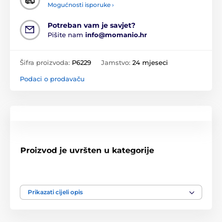
Mogućnosti isporuke ›
Potreban vam je savjet?
Pišite nam
info@momanio.hr
Šifra proizvoda:
P6229
Jamstvo:
24 mjeseci
Podaci o prodavaču
Proizvod je uvršten u kategorije
Apple Watch 4 / 5 / 6 / SE 1 / 2 / 3, 40 mm
Apple Watch 1 / 2 / 3, 38 mm
Prikazati cijeli opis