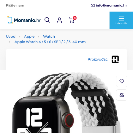
info@momanio.hr
Pišite nam
0
Izbornik
Uvod
Apple
Watch
Apple Watch 4 / 5 / 6 / SE 1 / 2 / 3, 40 mm
Proizvođač