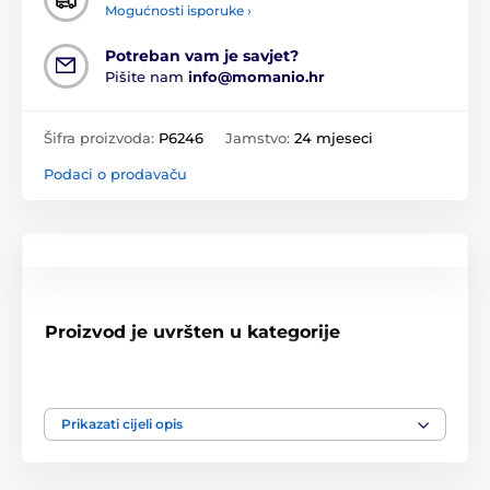
Mogućnosti isporuke ›
Potreban vam je savjet?
Pišite nam
info@momanio.hr
Šifra proizvoda:
P6246
Jamstvo:
24 mjeseci
Podaci o prodavaču
Proizvod je uvršten u kategorije
Apple Watch 4 / 5 / 6 / SE 1 / 2 / 3, 40 mm
Apple Watch 1 / 2 / 3, 38 mm
Prikazati cijeli opis