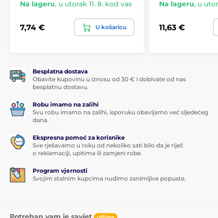
Na lageru
,
u utorak 11. 8. kod vas
Na lageru
,
u utor
7,74 €
11,63 €
U košaricu
Besplatna dostava
Obavite kupovinu u iznosu od 30 € i dobivate od nas
besplatnu dostavu.
Robu imamo na zalihi
Svu robu imamo na zalihi, isporuku obavljamo već sljedećeg
dana.
Ekspresna pomoć za korisnike
Sve rješavamo u roku od nekoliko sati bilo da je riječ
o reklamaciji, upitima ili zamjeni robe.
Program vjernosti
Svojim stalnim kupcima nudimo zanimljive popuste.
Potreban vam je savjet
offline