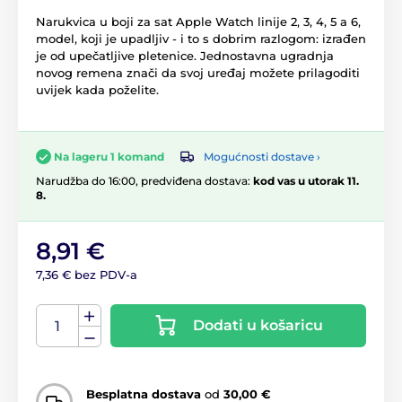
Narukvica u boji za sat Apple Watch linije 2, 3, 4, 5 a 6,
model, koji je upadljiv - i to s dobrim razlogom: izrađen
je od upečatljive pletenice. Jednostavna ugradnja
novog remena znači da svoj uređaj možete prilagoditi
uvijek kada poželite.
Mogućnosti dostave ›
Na lageru 1 komand
Narudžba do 16:00, predviđena dostava:
kod vas u utorak 11.
8.
8,91 €
7,36 € bez PDV-a
Dodati u košaricu
Besplatna dostava
od
30,00 €