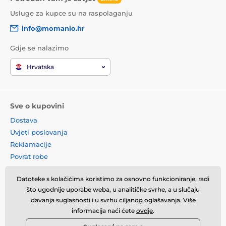
Usluge za kupce su na raspolaganju
info@momanio.hr
Gdje se nalazimo
Hrvatska
Sve o kupovini
Dostava
Uvjeti poslovanja
Reklamacije
Povrat robe
Zamjena robe
Datoteke s kolačićima koristimo za osnovno funkcioniranje, radi
Načela o korištenju kolačića
što ugodnije uporabe weba, u analitičke svrhe, a u slučaju
Kontaktne informacije
davanja suglasnosti i u svrhu ciljanog oglašavanja. Više
Informacije o obradi osobnih
informacija naći ćete
ovdje
.
podataka