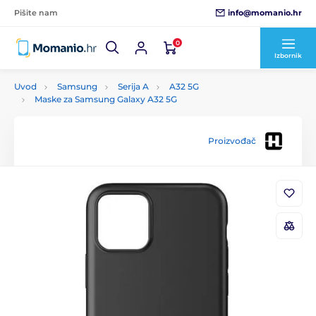
info@momanio.hr
Pišite nam
0
Izbornik
Uvod
Samsung
Serija A
A32 5G
Maske za Samsung Galaxy A32 5G
Proizvođač