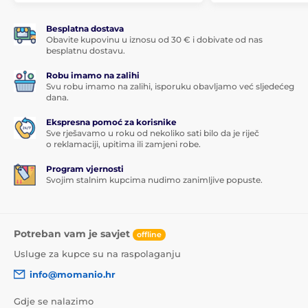
Besplatna dostava
Obavite kupovinu u iznosu od 30 € i dobivate od nas
besplatnu dostavu.
Robu imamo na zalihi
Svu robu imamo na zalihi, isporuku obavljamo već sljedećeg
dana.
Ekspresna pomoć za korisnike
Sve rješavamo u roku od nekoliko sati bilo da je riječ
o reklamaciji, upitima ili zamjeni robe.
Program vjernosti
Svojim stalnim kupcima nudimo zanimljive popuste.
Potreban vam je savjet
offline
Usluge za kupce su na raspolaganju
info@momanio.hr
Gdje se nalazimo