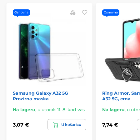
Osnovna
Osnovna
Samsung Galaxy A32 5G
Ring Armor, Sa
Prozirna maska
A32 5G, crna
Na lageru
,
u utorak 11. 8. kod vas
Na lageru
,
u utor
3,07 €
7,74 €
U košaricu