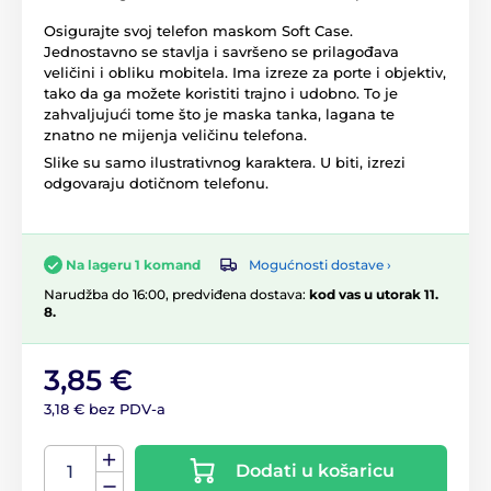
Osigurajte svoj telefon maskom Soft Case.
Jednostavno se stavlja i savršeno se prilagođava
veličini i obliku mobitela. Ima izreze za porte i objektiv,
tako da ga možete koristiti trajno i udobno. To je
zahvaljujući tome što je maska ​​tanka, lagana te
znatno ne mijenja veličinu telefona.
Slike su samo ilustrativnog karaktera. U biti, izrezi
odgovaraju dotičnom telefonu.
Mogućnosti dostave ›
Na lageru 1 komand
Narudžba do 16:00, predviđena dostava:
kod vas u utorak 11.
8.
3,85 €
3,18 € bez PDV-a
Dodati u košaricu