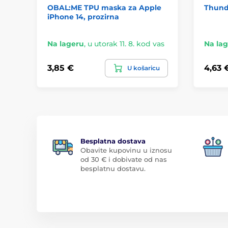
OBAL:ME TPU maska za Apple
Thunde
iPhone 14, prozirna
Na lageru
,
u utorak 11. 8. kod vas
Na la
3,85 €
4,63 
U košaricu
Besplatna dostava
Obavite kupovinu u iznosu
od 30 € i dobivate od nas
besplatnu dostavu.