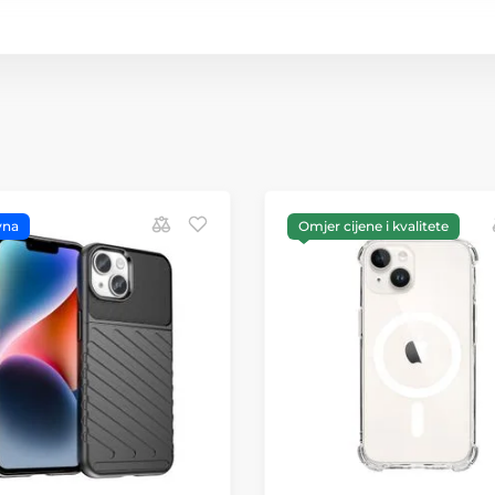
vna
Omjer cijene i kvalitete