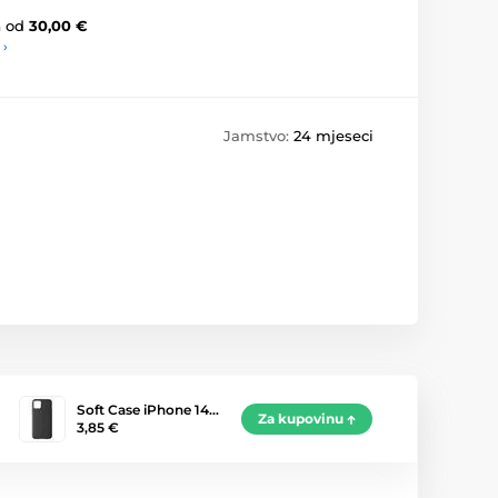
a
od
30,00 €
 ›
Jamstvo:
24 mjeseci
Soft Case iPhone 14…
Za kupovinu
3,85 €