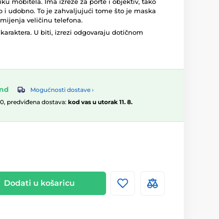
liku mobitela. Ima izreze za porte i objektiv, tako
o i udobno. To je zahvaljujući tome što je maska ​​
mijenja veličinu telefona.
karaktera. U biti, izrezi odgovaraju dotičnom
and
Mogućnosti dostave ›
00, predviđena dostava:
kod vas u utorak 11. 8.
Dodati u košaricu