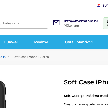
EU
info@momanio.hr
d, kategorija
Pišite nam
Huawei
Realme
Ostali brandovi
e 14
Soft Case iPhone 14, crna
Soft Case iPh
Soft Case
gel zaštitna mas
Osigurajte svoj telefon mas