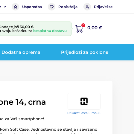
Usporedba
Popis želja
Prijaviti se
R
0
Dodajte još
30,00 €
0,00 €
u svoju košaricu za
besplatnu dostavu
Dodatna oprema
Prijedlozi za poklone
one 14, crna
Prikazati ostalu robu ›
ka za Vaš smartphone!
kom Soft Case. Jednostavno se stavlja i savršeno