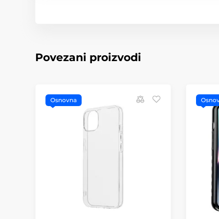
Povezani proizvodi
Osnovna
Osno