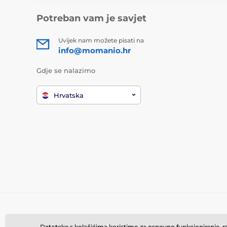
Potreban vam je savjet
Uvijek nam možete pisati na
info@momanio.hr
Gdje se nalazimo
Hrvatska
Datoteke s kolačićima koristimo za osnovno funkcioniranje, rad