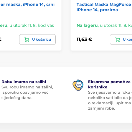
r maska, iPhone 14, crni
Tactical Maska MagForce 
iPhone 14, prozirna
geru
,
u utorak 11. 8. kod vas
Na lageru
,
u utorak 11. 8. 
€
11,63 €
U košaricu
U ko
Robu imamo na zalihi
Ekspresna pomoć za
Svu robu imamo na zalihi,
korisnike
isporuku obavljamo već
Sve rješavamo u roku
sljedećeg dana.
nekoliko sati bilo da je
o reklamaciji, upitima 
zamjeni robe.