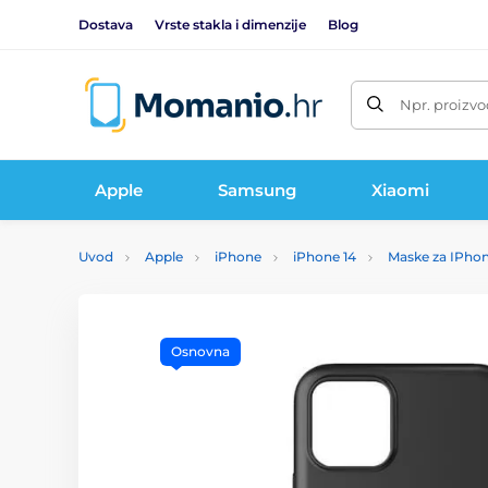
Dostava
Vrste stakla i dimenzije
Blog
Npr. proizvo
Apple
Samsung
Xiaomi
Uvod
Apple
iPhone
iPhone 14
Maske za IPhon
Osnovna