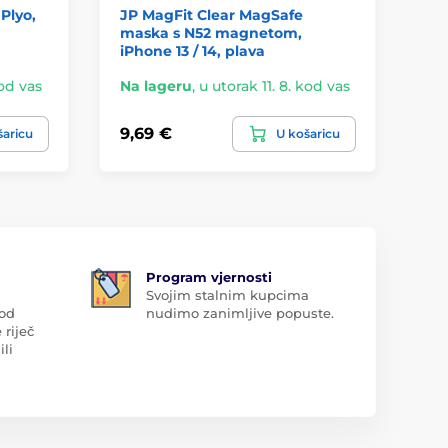
Plyo,
JP MagFit Clear MagSafe
Ma
maska s N52 magnetom,
iPhone 13 / 14, plava
kod vas
Na lageru
,
u utorak 11. 8. kod vas
Na
9,69 €
3,
šaricu
U košaricu
Program vjernosti
Svojim stalnim kupcima
 od
nudimo zanimljive popuste.
 riječ
ili