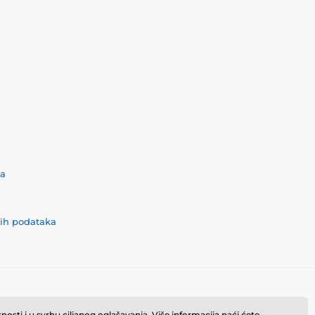
ća
nih podataka
osti i u svrhu ciljanog oglašavanja. Više informacija naći ćete