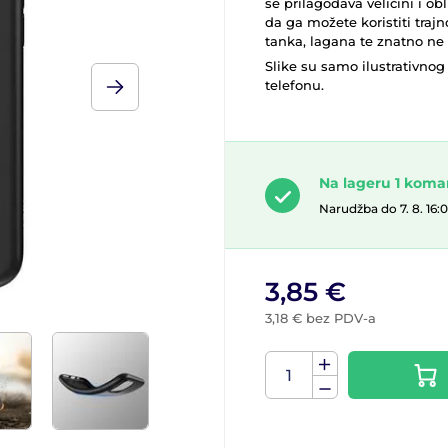
se prilagođava veličini i ob
da ga možete koristiti trajn
tanka, lagana te znatno ne 
Slike su samo ilustrativnog 
telefonu.
Na lageru 1 kom
Narudžba do 7. 8. 16:
3,85 €
3,18 € bez PDV-a