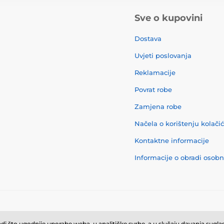
Sve o kupovini
Dostava
Uvjeti poslovanja
Reklamacije
Povrat robe
Zamjena robe
Načela o korištenju kolači
Kontaktne informacije
Informacije o obradi osob
© 2026 momanio.hr ⦁ E-trgovinu izradila
SIMPLIA.cz
i što ugodnije uporabe weba, u analitičke svrhe, a u slučaju davanja suglasn