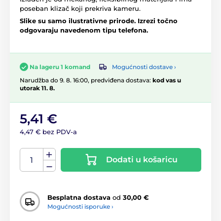
poseban klizač koji prekriva kameru.
Slike su samo ilustrativne prirode. Izrezi točno
odgovaraju navedenom tipu telefona.
Mogućnosti dostave ›
Na lageru 1 komand
Narudžba do 9. 8. 16:00, predviđena dostava:
kod vas u
utorak 11. 8.
5,41 €
4,47 € bez PDV-a
Dodati u košaricu
Besplatna dostava
od
30,00 €
Mogućnosti isporuke ›