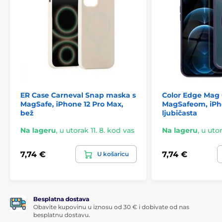
ER Case Carneval Snap maska s
Color Edge Mag 
MagSafe, iPhone 12 Pro Max,
MagSafeom, iPho
bež
ljubičasta
Na lageru
,
u utorak 11. 8. kod vas
Na lageru
,
u utor
7,74 €
7,74 €
U košaricu
Besplatna dostava
Obavite kupovinu u iznosu od 30 € i dobivate od nas
besplatnu dostavu.