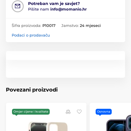
Potreban vam je savjet?
Pišite nam
info@momanio.hr
Šifra proizvoda:
P10017
Jamstvo:
24 mjeseci
Podaci o prodavaču
Povezani proizvodi
Omjer cijene i kvalitete
Osnovna