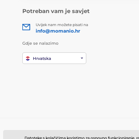
Potreban vam je savjet
Uvijek nam možete pisati na
info@momanio.hr
Gdje se nalazimo
Hrvatska
Datoteke s kolačićima koristimo za osnovno funkcioniranje, rad