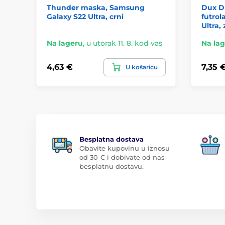
Thunder maska, Samsung
Dux Du
Galaxy S22 Ultra, crni
futrol
Ultra,
Na lageru
,
u utorak 11. 8. kod vas
Na la
4,63 €
7,35 
U košaricu
Besplatna dostava
Obavite kupovinu u iznosu
od 30 € i dobivate od nas
besplatnu dostavu.