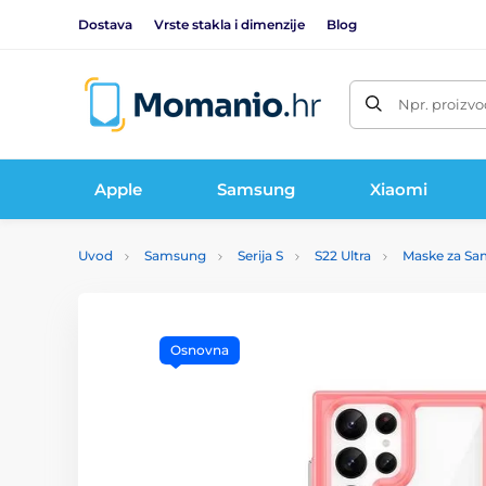
Dostava
Vrste stakla i dimenzije
Blog
Npr. proizvo
Apple
Samsung
Xiaomi
Uvod
Samsung
Serija S
S22 Ultra
Maske za Sa
Osnovna