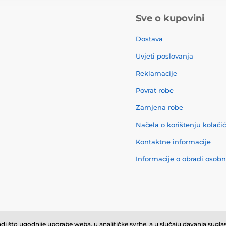
Sve o kupovini
Dostava
Uvjeti poslovanja
Reklamacije
Povrat robe
Zamjena robe
Načela o korištenju kolači
Kontaktne informacije
Informacije o obradi osob
© 2026 momanio.hr ⦁ E-trgovinu izradila
SIMPLIA.cz
i što ugodnije uporabe weba, u analitičke svrhe, a u slučaju davanja suglasn