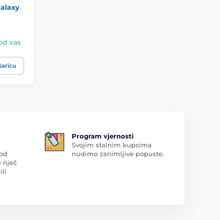
alaxy
kod vas
šaricu
Program vjernosti
Svojim stalnim kupcima
 od
nudimo zanimljive popuste.
 riječ
ili