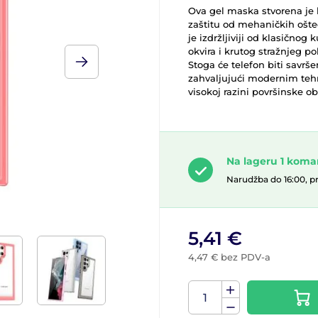
Ova gel maska stvorena je 
zaštitu od mehaničkih ošte
je izdržljiviji od klasičnog 
okvira i krutog stražnjeg p
Stoga će telefon biti savrš
zahvaljujući modernim tehn
visokoj razini površinske ob
Na lageru 1 kom
Narudžba do 16:00, p
5,41 €
4,47 € bez PDV-a