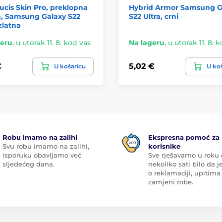
cis Skin Pro, preklopna
Hybrid Armor Samsung G
a, Samsung Galaxy S22
S22 Ultra, crni
 zlatna
geru
,
u utorak 11. 8. kod vas
Na lageru
,
u utorak 11. 8. 
€
5,02 €
U košaricu
U ko
Robu imamo na zalihi
Ekspresna pomoć za
Svu robu imamo na zalihi,
korisnike
isporuku obavljamo već
Sve rješavamo u roku
sljedećeg dana.
nekoliko sati bilo da je
o reklamaciji, upitima 
zamjeni robe.