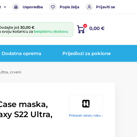
Usporedba
Popis želja
Prijaviti se
R
0
Dodajte još
30,00 €
0,00 €
u svoju košaricu za
besplatnu dostavu
Dodatna oprema
Prijedlozi za poklone
tra, crveni
Case maska,
xy S22 Ultra,
Prikazati ostalu robu ›