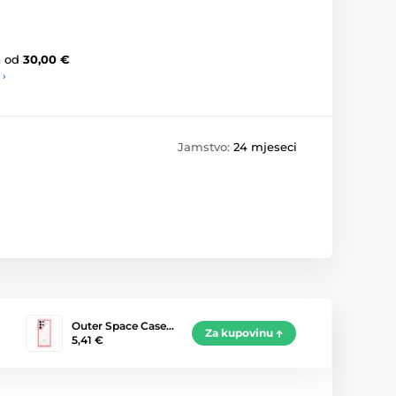
a
od
30,00 €
 ›
Jamstvo:
24 mjeseci
Outer Space Case…
Za kupovinu
5,41 €