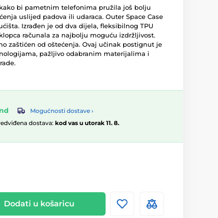
kako bi pametnim telefonima pružila još bolju
ćenja uslijed padova ili udaraca. Outer Space Case
kućišta. Izrađen je od dva dijela, fleksibilnog TPU
oklopca računala za najbolju moguću izdržljivost.
eno zaštićen od oštećenja. Ovaj učinak postignut je
ologijama, pažljivo odabranim materijalima i
rade.
and
Mogućnosti dostave ›
redviđena dostava:
kod vas u utorak 11. 8.
Dodati u košaricu