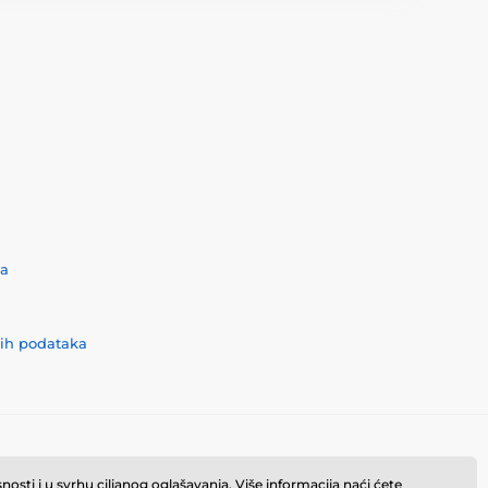
ća
nih podataka
osti i u svrhu ciljanog oglašavanja. Više informacija naći ćete