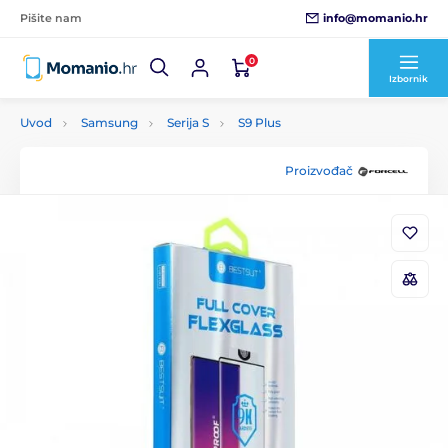
info@momanio.hr
Pišite nam
0
Izbornik
Uvod
Samsung
Serija S
S9 Plus
Proizvođač