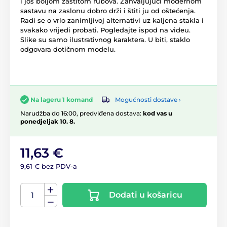
i još boljom zaštitom rubova. Zahvaljujući modernom
sastavu na zaslonu dobro drži i štiti ju od oštećenja.
Radi se o vrlo zanimljivoj alternativi uz kaljena stakla i
svakako vrijedi probati. Pogledajte ispod na videu.
Slike su samo ilustrativnog karaktera. U biti, staklo
odgovara dotičnom modelu.
Mogućnosti dostave ›
Na lageru 1 komand
Narudžba do 16:00, predviđena dostava:
kod vas u
ponedjeljak 10. 8.
11,63 €
9,61 € bez PDV-a
Dodati u košaricu