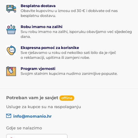
Besplatna dostava
Obavite kupovinu u iznosu od 30 € i dobivate od nas
besplatnu dostavu.
Robu imamo na zalihi
Svu robu imamo na zalihi, isporuku obavljamo već sljedećeg
dana.
Ekspresna pomoć za korisnike
Sve rješavamo u roku od nekoliko sati bilo da je riječ
o reklamaciji, upitima ili zamjeni robe.
Program vjernosti
Svojim stalnim kupcima nudimo zanimljive popuste.
Potreban vam je savjet
offline
Usluge za kupce su na raspolaganju
info@momanio.hr
Gdje se nalazimo