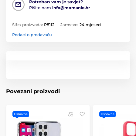
Potreban vam je savjet?
Pišite nam
info@momanio.hr
Šifra proizvoda:
P8112
Jamstvo:
24 mjeseci
Podaci o prodavaču
Povezani proizvodi
Osnovna
Osnovna