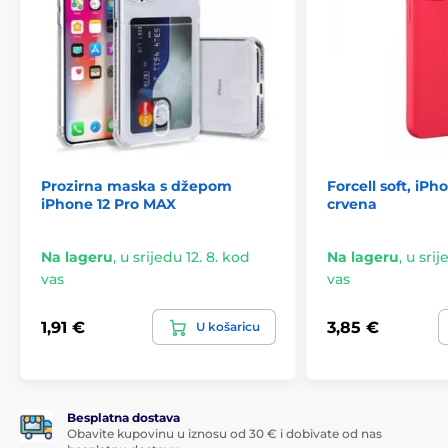
Prozirna maska s džepom
Forcell soft, iP
iPhone 12 Pro MAX
crvena
Na lageru
,
u srijedu 12. 8. kod
Na lageru
,
u srij
vas
vas
1,91 €
3,85 €
U košaricu
Besplatna dostava
Obavite kupovinu u iznosu od 30 € i dobivate od nas