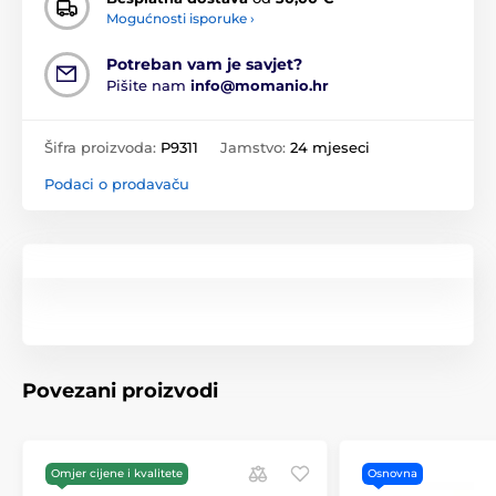
Mogućnosti isporuke ›
Potreban vam je savjet?
Pišite nam
info@momanio.hr
Šifra proizvoda:
P9311
Jamstvo:
24 mjeseci
Podaci o prodavaču
Povezani proizvodi
Omjer cijene i kvalitete
Osnovna