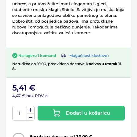
udarce, a pritom želite imati elegantan izgled,
odaberite masku Magic Shield. Savitljiva je maska koja
se savršeno prilagođava obliku pametnog telefona.
Dobro štiti od posljedica padova, ima protuklizne
rubove i omogućuje bežično punjenje. Također ima
dvostupanjsku zaštitu za leću kamere.
Mogućnosti dostave ›
Na lageru 1 komand
Narudžba do 16:00, predviđena dostava:
kod vas u utorak 11.
8.
5,41 €
4,47 € bez PDV-a
Dodati u košaricu
Besplatna dostava
od
30,00 €