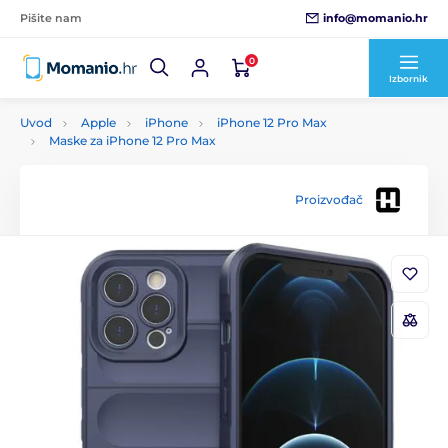
info@momanio.hr
Pišite nam
0
Izbornik
Uvod
Apple
iPhone
iPhone 12 Pro Max
Maske za iPhone 12 Pro Max
Proizvođač