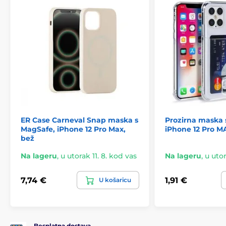
ER Case Carneval Snap maska s
Prozirna maska
MagSafe, iPhone 12 Pro Max,
iPhone 12 Pro M
bež
Na lageru
,
u utorak 11. 8. kod vas
Na lageru
,
u utor
7,74 €
1,91 €
U košaricu
Besplatna dostava