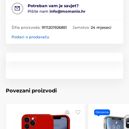
Potreban vam je savjet?
Pišite nam
info@momanio.hr
Šifra proizvoda:
9111201926851
Jamstvo:
24 mjeseci
Podaci o prodavaču
Povezani proizvodi
Osnovna