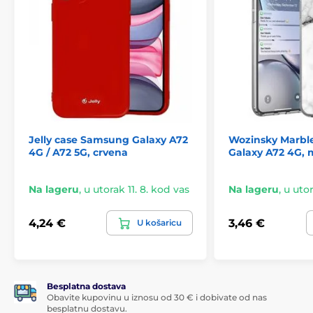
Jelly case Samsung Galaxy A72
Wozinsky Marbl
4G / A72 5G, crvena
Galaxy A72 4G,
Na lageru
,
u utorak 11. 8. kod vas
Na lageru
,
u utor
4,24 €
3,46 €
U košaricu
Besplatna dostava
Obavite kupovinu u iznosu od 30 € i dobivate od nas
besplatnu dostavu.