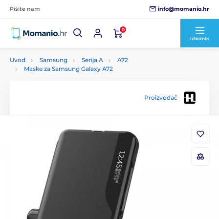
info@momanio.hr
Pišite nam
0
Izbornik
Uvod
Samsung
Serija A
A72
Maske za Samsung Galaxy A72
Proizvođač