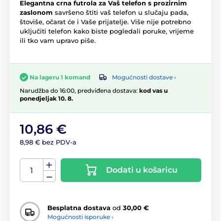
Elegantna crna futrola za
Vaš telefon s prozirnim
zaslonom
savršeno štiti vaš telefon u slučaju pada,
štoviše, očarat će i Vaše prijatelje. Više nije potrebno
uključiti telefon kako biste pogledali poruke, vrijeme
ili tko vam upravo piše.
Mogućnosti dostave ›
Na lageru 1 komand
Narudžba do 16:00, predviđena dostava:
kod vas u
ponedjeljak 10. 8.
10,86 €
8,98 € bez PDV-a
Dodati u košaricu
Besplatna dostava
od
30,00 €
Mogućnosti isporuke ›