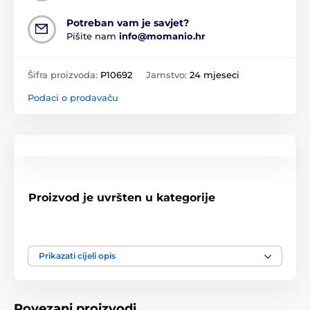
Potreban vam je savjet?
Pišite nam
info@momanio.hr
Šifra proizvoda:
P10692
Jamstvo:
24 mjeseci
Podaci o prodavaču
Proizvod je uvršten u kategorije
Serija Redmi
12T
Prikazati cijeli opis
Povezani proizvodi