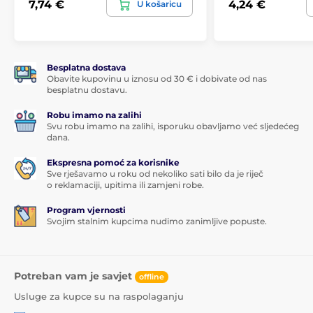
7,74 €
4,24 €
U košaricu
Besplatna dostava
Obavite kupovinu u iznosu od 30 € i dobivate od nas
besplatnu dostavu.
Robu imamo na zalihi
Svu robu imamo na zalihi, isporuku obavljamo već sljedećeg
dana.
Ekspresna pomoć za korisnike
Sve rješavamo u roku od nekoliko sati bilo da je riječ
o reklamaciji, upitima ili zamjeni robe.
Program vjernosti
Svojim stalnim kupcima nudimo zanimljive popuste.
Potreban vam je savjet
offline
Usluge za kupce su na raspolaganju