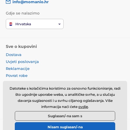
info@momanio.hr
Gdje se nalazimo
Hrvatska
Sve o kupovini
Dostava
Uvjeti poslovanja
Reklamacije
Povrat robe
Zamjena robe
Datoteke s kolačićima koristimo za osnovno funkcioniranje, radi
Načela o korištenju kolačića
što ugodnije uporabe weba, u analitičke svrhe, a u slučaju
Kontaktne informacije
davanja suglasnosti i u svrhu ciljanog oglašavanja. Više
Informacije o obradi osobnih
informacija naći ćete
ovdje
.
podataka
Suglasan/-na sam s
Nisam suglasan/-na
© 2026 momanio.hr ⦁ E-trgovinu izradila
SIMPLIA.cz