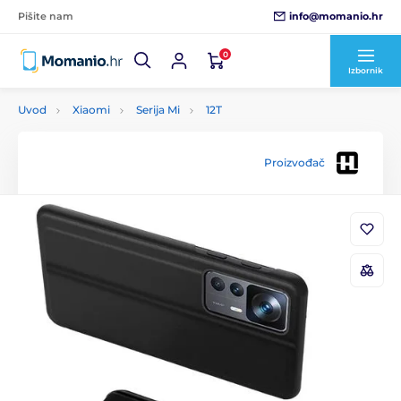
info@momanio.hr
Pišite nam
0
Izbornik
Uvod
Xiaomi
Serija Mi
12T
Proizvođač