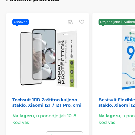
Osnovna
Omjer cijene i kvalitet
Techsuit 111D Zaštitno kaljeno
Bestsuit Flexibl
staklo, Xiaomi 12T / 12T Pro, crni
staklo, Xiaomi 1
Na lageru
,
u ponedjeljak 10. 8.
Na lageru
,
u pone
kod vas
kod vas