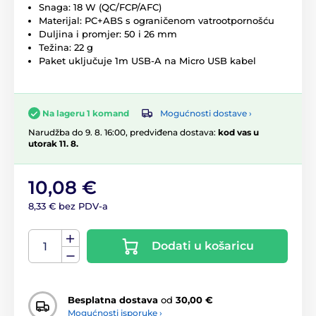
Snaga: 18 W (QC/FCP/AFC)
Materijal: PC+ABS s ograničenom vatrootpornošću
Duljina i promjer: 50 i 26 mm
Težina: 22 g
Paket uključuje 1m USB-A na Micro USB kabel
Mogućnosti dostave ›
Na lageru 1 komand
Narudžba do 9. 8. 16:00, predviđena dostava:
kod vas u
utorak 11. 8.
10,08 €
8,33 € bez PDV-a
Dodati u košaricu
Besplatna dostava
od
30,00 €
Mogućnosti isporuke ›