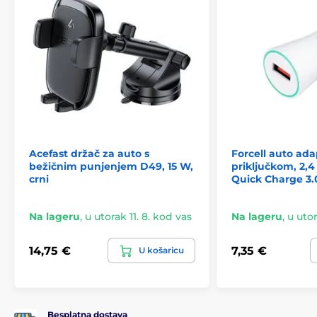
Acefast držač za auto s
Forcell auto ada
bežičnim punjenjem D49, 15 W,
priključkom, 2,4
crni
Quick Charge 3.
Na lageru
,
u utorak 11. 8. kod vas
Na lageru
,
u utor
14,75 €
7,35 €
U košaricu
Besplatna dostava