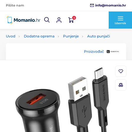
info@momanio.hr
Pišite nam
0
Izbornik
Uvod
Dodatna oprema
Punjenje
Auto punjači
Proizvođač