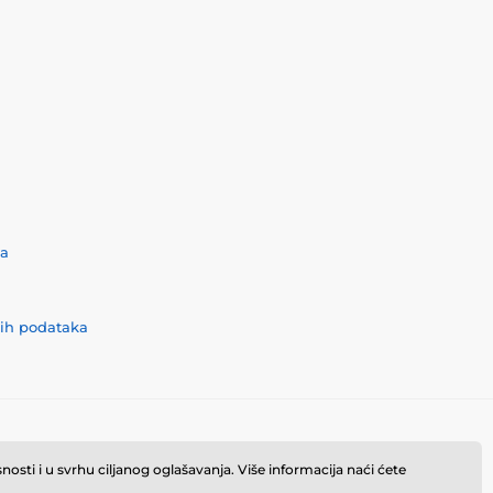
ća
nih podataka
osti i u svrhu ciljanog oglašavanja. Više informacija naći ćete