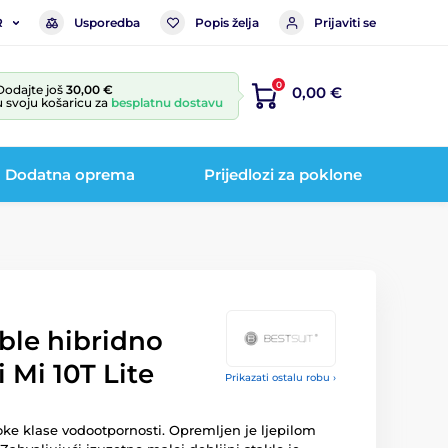
Usporedba
Popis želja
Prijaviti se
R
0
Dodajte još
30,00 €
0,00 €
u svoju košaricu za
besplatnu dostavu
Dodatna oprema
Prijedlozi za poklone
ible hibridno
 Mi 10T Lite
Prikazati ostalu robu ›
oke klase vodootpornosti. Opremljen je ljepilom