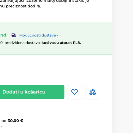
. Zahvaljujući izuzetno maloj debljini staklo je
nu preciznost dodira.
and
Mogućnosti dostave ›
00, predviđena dostava:
kod vas u utorak 11. 8.
Dodati u košaricu
a
od
30,00 €
 ›