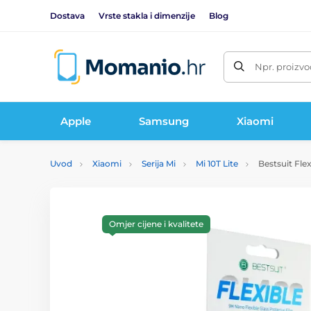
Dostava
Vrste stakla i dimenzije
Blog
Npr. proizvo
Apple
Samsung
Xiaomi
Uvod
Xiaomi
Serija Mi
Mi 10T Lite
Bestsuit Flex
Omjer cijene i kvalitete