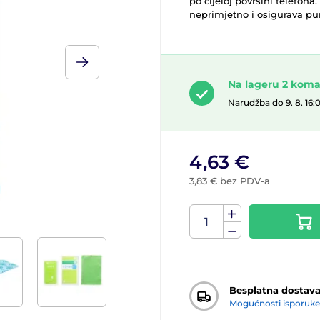
po cijeloj površini telefona
neprimjetno i osigurava pu
Na lageru 2 kom
Narudžba do 9. 8. 16:
4,63 €
3,83 € bez PDV-a
Besplatna dostav
Mogućnosti isporuke