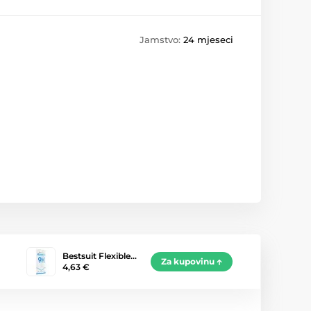
Jamstvo:
24 mjeseci
Bestsuit Flexible…
Za kupovinu
4,63 €