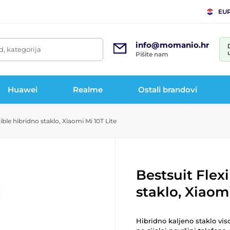
EU
info@momanio.hr
d, kategorija
Pišite nam
Huawei
Realme
Ostali brandovi
ible hibridno staklo, Xiaomi Mi 10T Lite
Bestsuit Flex
staklo, Xiaomi
Hibridno kaljeno staklo vis