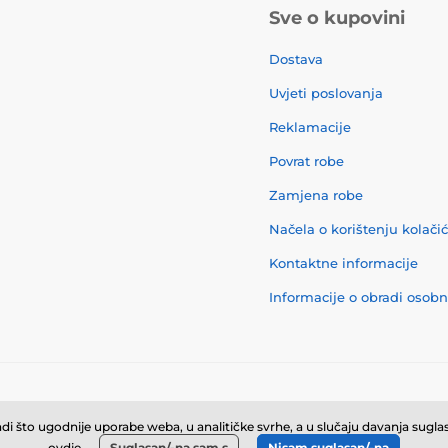
Sve o kupovini
Dostava
Uvjeti poslovanja
Reklamacije
Povrat robe
Zamjena robe
Načela o korištenju kolači
Kontaktne informacije
Informacije o obradi osob
© 2026 momanio.hr ⦁ E-trgovinu izradila
SIMPLIA.cz
i što ugodnije uporabe weba, u analitičke svrhe, a u slučaju davanja suglasn
ovdje
.
Suglasan/-na sam s
Nisam suglasan/-na