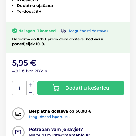
Dodatno ojačana
Tvrdoća:
9H
Mogućnosti dostave ›
Na lageru 1 komand
Narudžba do 16:00, predviđena dostava:
kod vas u
ponedjeljak 10. 8.
5,95 €
4,92 € bez PDV-a
Dodati u košaricu
Besplatna dostava
od
30,00 €
Mogućnosti isporuke ›
Potreban vam je savjet?
Pišite nam
info@momanio.hr