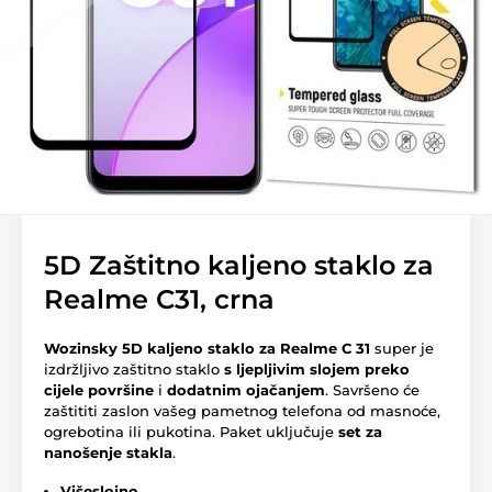
5D Zaštitno kaljeno staklo za
Realme C31, crna
Wozinsky 5D kaljeno staklo za Realme C 31
super je
izdržljivo zaštitno staklo
s ljepljivim slojem preko
cijele površine
i
dodatnim ojačanjem
. Savršeno će
zaštititi zaslon vašeg pametnog telefona od masnoće,
ogrebotina ili pukotina. Paket uključuje
set za
nanošenje stakla
.
Višeslojno