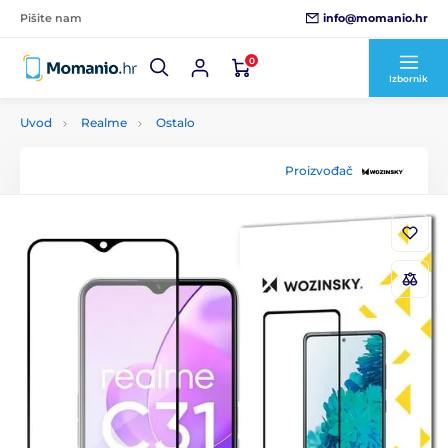
info@momanio.hr
Pišite nam
0
Izbornik
Uvod
Realme
Ostalo
Proizvođač