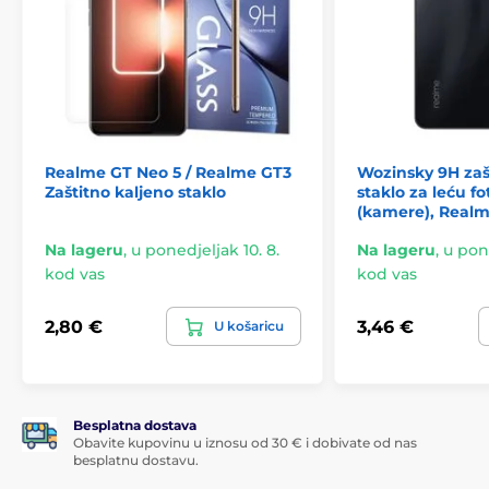
Realme GT Neo 5 / Realme GT3
Wozinsky 9H zaš
Zaštitno kaljeno staklo
staklo za leću f
(kamere), Realm
Na lageru
,
u ponedjeljak 10. 8.
Na lageru
,
u pone
kod vas
kod vas
2,80 €
3,46 €
U košaricu
Besplatna dostava
Obavite kupovinu u iznosu od 30 € i dobivate od nas
besplatnu dostavu.